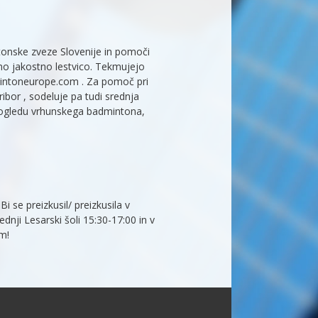
tonske zveze Slovenije in pomoči
o jakostno lestvico. Tekmujejo
mintoneurope.com . Za pomoč pri
bor , sodeluje pa tudi srednja
 k ogledu vrhunskega badmintona,
 se preizkusil/ preizkusila v
nji Lesarski šoli 15:30-17:00 in v
m!