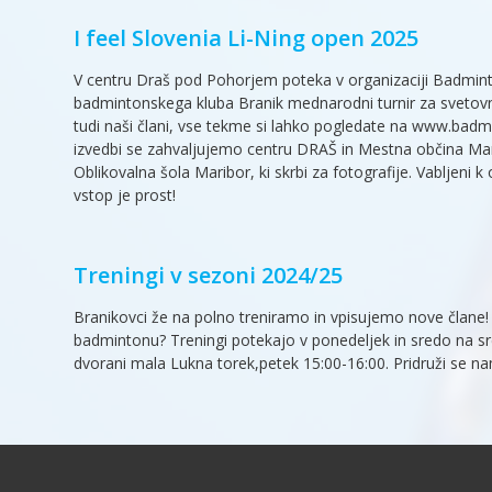
I feel Slovenia Li-Ning open 2025
V centru Draš pod Pohorjem poteka v organizaciji Badmin
badmintonskega kluba Branik mednarodni turnir za svetovn
tudi naši člani, vse tekme si lahko pogledate na www.bad
izvedbi se zahvaljujemo centru DRAŠ in Mestna občina Mari
Oblikovalna šola Maribor, ki skrbi za fotografije. Vabljeni
vstop je prost!
Treningi v sezoni 2024/25
Branikovci že na polno treniramo in vpisujemo nove člane! Bi
badmintonu? Treningi potekajo v ponedeljek in sredo na sred
dvorani mala Lukna torek,petek 15:00-16:00. Pridruži se na